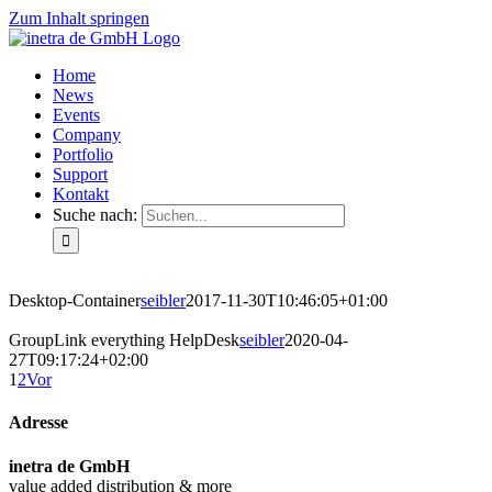
Zum Inhalt springen
Home
News
Events
Company
Portfolio
Support
Kontakt
Suche nach:
Desktop-Container
seibler
2017-11-30T10:46:05+01:00
GroupLink everything HelpDesk
seibler
2020-04-
27T09:17:24+02:00
1
2
Vor
Adresse
inetra de GmbH
value added distribution & more