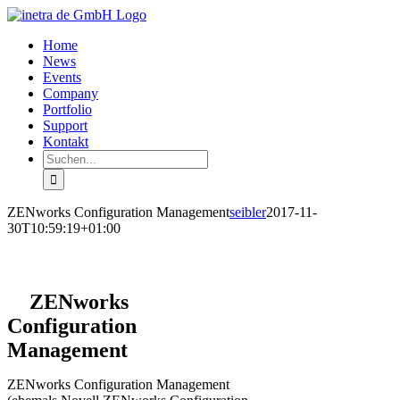
Zum
Inhalt
Home
springen
News
Events
Company
Portfolio
Support
Kontakt
Suche
nach:
ZENworks Configuration Management
seibler
2017-11-
30T10:59:19+01:00
ZENworks
Configuration
Management
ZENworks Configuration Management