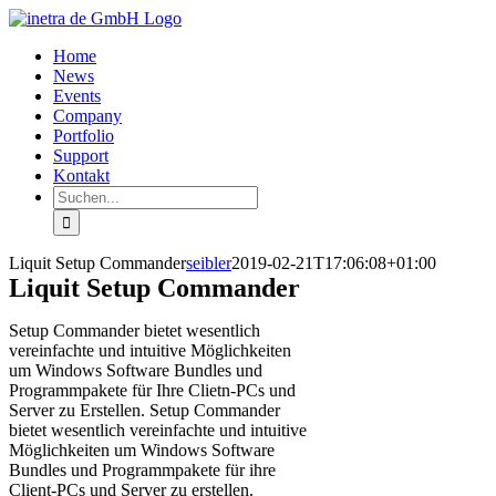
Zum
Inhalt
Home
springen
News
Events
Company
Portfolio
Support
Kontakt
Suche
nach:
Liquit Setup Commander
seibler
2019-02-21T17:06:08+01:00
Liquit Setup Commander
Setup Commander bietet wesentlich
vereinfachte und intuitive Möglichkeiten
um Windows Software Bundles und
Programmpakete für Ihre Clietn-PCs und
Server zu Erstellen. Setup Commander
bietet wesentlich vereinfachte und intuitive
Möglichkeiten um Windows Software
Bundles und Programmpakete für ihre
Client-PCs und Server zu erstellen.