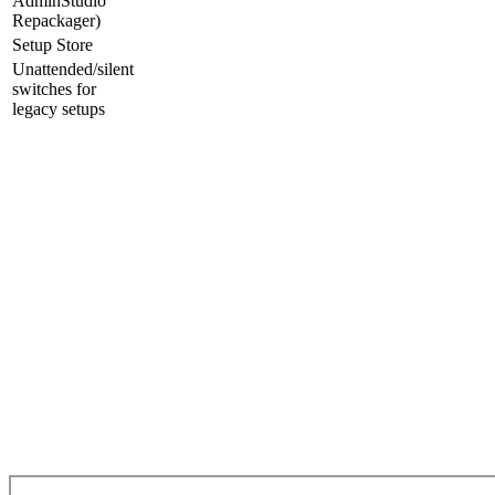
AdminStudio
Repackager)
Setup Store
Unattended/silent
switches for
legacy setups