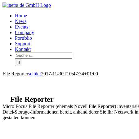
Zum
Inhalt
Home
springen
News
Events
Company
Portfolio
Support
Kontakt
Suche
nach:
File Reporter
seibler
2017-11-30T10:47:34+01:00
File Reporter
Micro Focus File Reporter (ehemals Novell File Reporter) inventarisier
Datei-Storage-Informationen bereit, anhand derer Sie Ihr Netzwerk i
gestalten können.