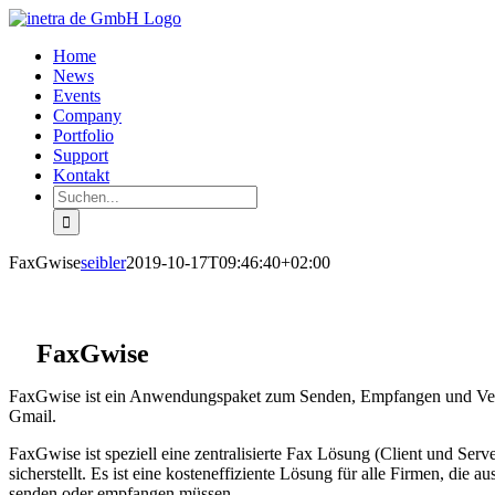
Zum
Inhalt
Home
springen
News
Events
Company
Portfolio
Support
Kontakt
Suche
nach:
FaxGwise
seibler
2019-10-17T09:46:40+02:00
FaxGwise
FaxGwise ist ein Anwendungspaket zum Senden, Empfangen und Ve
Gmail.
FaxGwise ist speziell eine zentralisierte Fax Lösung (Client und Ser
sicherstellt. Es ist eine kosteneffiziente Lösung für alle Firmen, d
senden oder empfangen müssen.