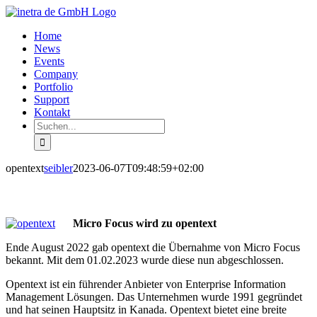
Zum
Inhalt
Home
springen
News
Events
Company
Portfolio
Support
Kontakt
Suche
nach:
opentext
seibler
2023-06-07T09:48:59+02:00
Micro Focus wird zu opentext
Ende August 2022 gab opentext die Übernahme von Micro Focus
bekannt. Mit dem 01.02.2023 wurde diese nun abgeschlossen.
Opentext ist ein führender Anbieter von Enterprise Information
Management Lösungen. Das Unternehmen wurde 1991 gegründet
und hat seinen Hauptsitz in Kanada. Opentext bietet eine breite