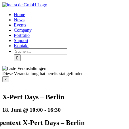
Zum
Inhalt
Home
springen
News
Events
Company
Portfolio
Support
Kontakt
Suche
nach:
Diese Veranstaltung hat bereits stattgefunden.
×
X-Pert Days – Berlin
18. Juni @ 10:00
-
16:30
pentext X-Pert Days – Berlin