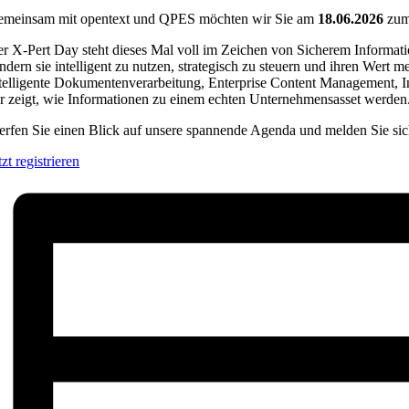
meinsam mit opentext und QPES möchten wir Sie am
18.06.2026
zu
r X-Pert Day steht dieses Mal voll im Zeichen von Sicherem Informat
ndern sie intelligent zu nutzen, strategisch zu steuern und ihren Wert
telligente Dokumentenverarbeitung, Enterprise Content Management,
r zeigt, wie Informationen zu einem echten Unternehmensasset werden
rfen Sie einen Blick auf unsere spannende Agenda und melden Sie si
tzt registrieren